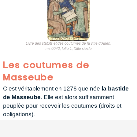
Livre des statuts et des coutumes de la ville d’Agen,
ms 0042, folio 1, XIIIe siècle
Les coutumes de
Masseube
C’est véritablement en 1276 que née
la bastide
de Masseube
. Elle est alors suffisamment
peuplée pour recevoir les coutumes (droits et
obligations).