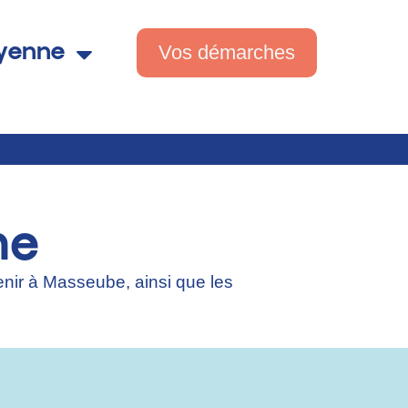
Vos démarches
oyenne
me
enir à Masseube, ainsi que les