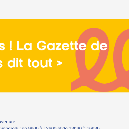
s ! La Gazette de
dit tout >
verture :
u vendredi : de 9h00 à 12h00 et de 13h30 à 16h30