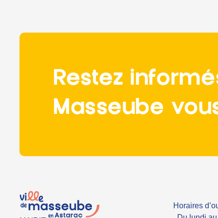
Restez informé
Masseube vous 
Horaires d’ou
. Du lundi a