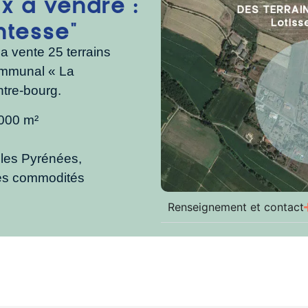
 à vendre :
ntesse"
 vente 25 terrains
communal « La
tre-bourg.
000 m²
les Pyrénées,
es commodités
Renseignement et contact