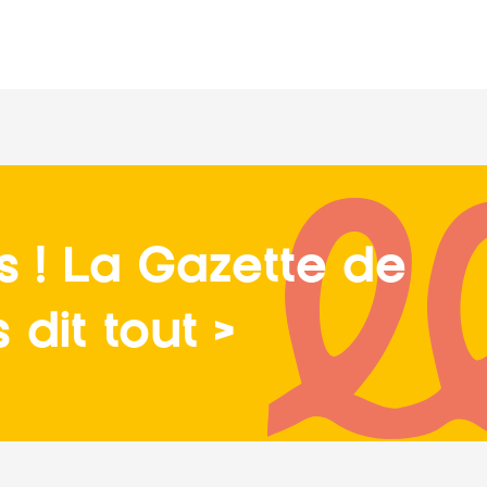
s ! La Gazette de
dit tout >