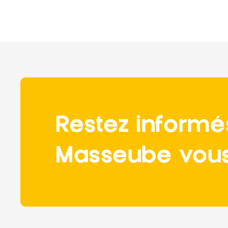
Restez informé
Masseube vous 