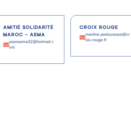
AMITIÉ SOLIDARITÉ
CROIX ROUGE
martine.pedoussaut@cr
MAROC – ASMA
oix-rouge.fr
assoasma32@hotmail.c
om